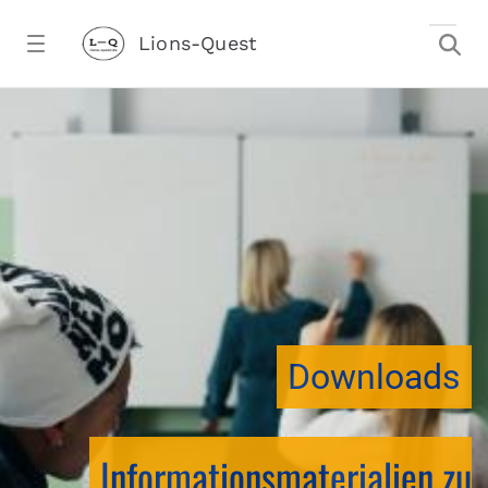
Zum Hauptinhalt springen
Lions-Quest
downloadtest20260213CJ - Lions-Ques
stalter)
Downloads
Informationsmaterialien zu