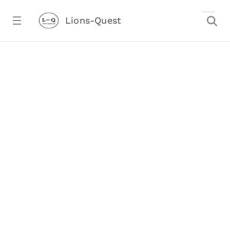
Zum Hauptinhalt springen
Lions-Quest
Methodik - Lions-Quest
stalter)