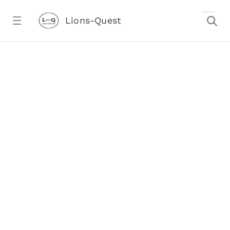
Zum Hauptinhalt springen
Lions-Quest
Lions-Quest „Erwachsen werden“ zukün
stalter)