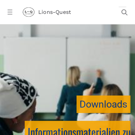
Zum Hauptinhalt springen
Lions-Quest
downloadtest20260213CJ - Lions-Ques
stalter)
Downloads
Informationsmaterialien zu