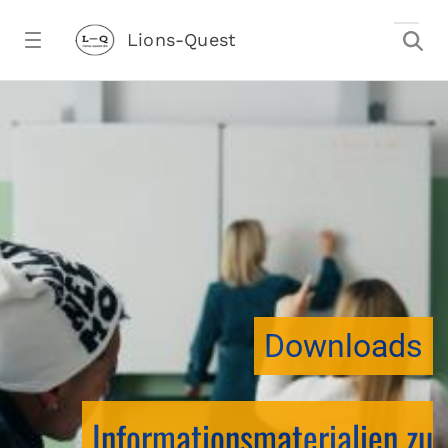
Zum Hauptinhalt springen
Lions-Quest
downloadtest20260213CJ - Lions-Ques
stalter)
Downloads
Informationsmaterialien zu