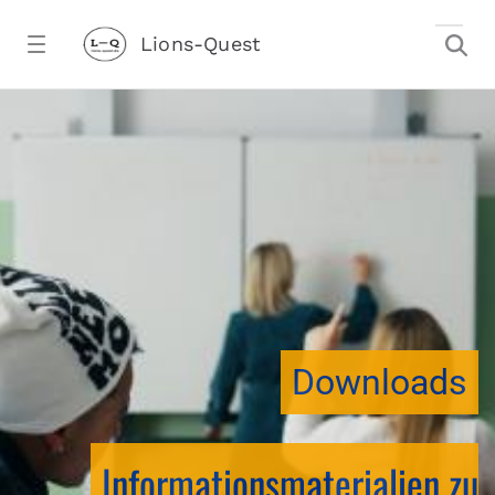
Zum Hauptinhalt springen
Lions-Quest
downloadtest20260213CJ - Lions-Ques
stalter)
Downloads
Informationsmaterialien zu