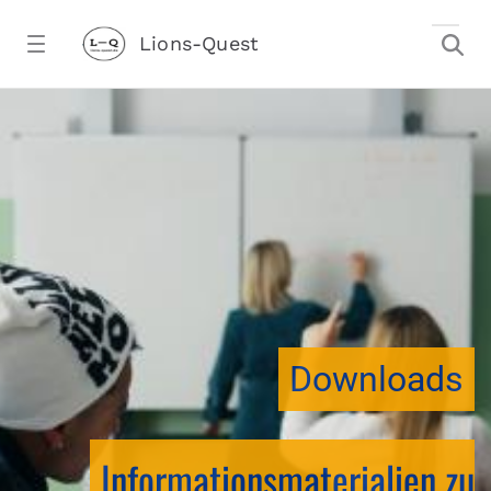
Zum Hauptinhalt springen
Lions-Quest
downloadtest20260213CJ - Lions-Ques
stalter)
Downloads
Informationsmaterialien zu