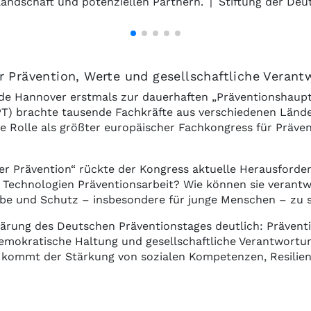
landschaft und potenziellen Partnern.
|
Stiftung der Deu
r Prävention, Werte und gesellschaftliche Verant
urde Hannover erstmals zur dauerhaften „Präventionshaup
T) brachte tausende Fachkräfte aus verschiedenen Län
e Rolle als größter europäischer Fachkongress für Präven
er Prävention“ rückte der Kongress aktuelle Herausford
e Technologien Präventionsarbeit? Wie können sie verantw
habe und Schutz – insbesondere für junge Menschen – zu
lärung des Deutschen Präventionstages deutlich: Präventio
emokratische Haltung und gesellschaftliche Verantwortun
n kommt der Stärkung von sozialen Kompetenzen, Resili