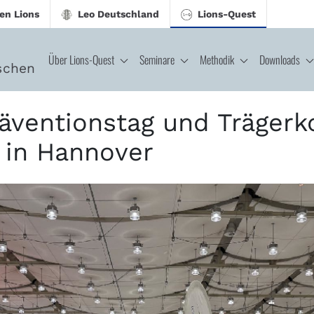
en Lions
Leo Deutschland
Lions-Quest
Über Lions-Quest
Seminare
Methodik
Downloads
schen
tschen Präventionstag 2026 - Lions-Qu
äventionstag und Trägerk
 in Hannover