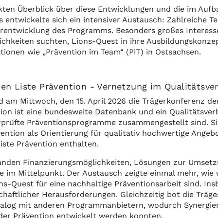
ten Überblick über diese Entwicklungen und die im Aufb
 entwickelte sich ein intensiver Austausch: Zahlreiche T
iterentwicklung des Programms. Besonders großes Interess
lichkeiten suchten, Lions-Quest in ihre Ausbildungskonze
tionen wie „Prävention im Team“ (PiT) in Ostsachsen.
en Liste Prävention - Vernetzung im Qualitätsve
 am Mittwoch, den 15. April 2026 die Trägerkonferenz d
ntion ist eine bundesweite Datenbank und ein Qualitätsve
rprüfte Präventionsprogramme zusammengestellt sind. Si
ention als Orientierung für qualitativ hochwertige Angebo
iste Prävention enthalten.
nden Finanzierungsmöglichkeiten, Lösungen zur Umsetzu
 im Mittelpunkt. Der Austausch zeigte einmal mehr, wie w
s-Quest für eine nachhaltige Präventionsarbeit sind. In
schaftlicher Herausforderungen. Gleichzeitig bot die Trä
ialog mit anderen Programmanbietern, wodurch Synergi
 der Prävention entwickelt werden konnten.