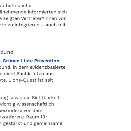
au befindliche
eilnehmende informierten sich
e zeigten Vertreter*innen von
pte zu integrieren – auch mit
rbund
er
Grünen Liste Prävention
rbund, in dem evidenzbasierte
e dient Fachkräften aus
te. Lions-Quest ist seit
ng sowie die Sichtbarkeit
ichtig wissenschaftlich
sbesondere vor dem
gerkonferenz Raum für
en gestärkt und gemeinsame