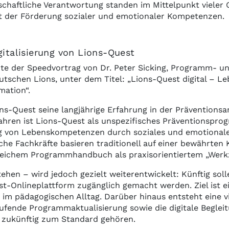
schaftliche Verantwortung standen im Mittelpunkt vieler
t der Förderung sozialer und emotionaler Kompetenzen.
gitalisierung von Lions-Quest
zte der Speedvortrag von Dr. Peter Sicking, Programm- und
eutschen Lions, unter dem Titel: „Lions-Quest digital –
mation“.
ns-Quest seine langjährige Erfahrung in der Präventionsarb
Jahren ist Lions-Quest als unspezifisches Präventionspro
g von Lebenskompetenzen durch soziales und emotionale
che Fachkräfte basieren traditionell auf einer bewährten
eichem Programmhandbuch als praxisorientiertem „Werkz
hen – wird jedoch gezielt weiterentwickelt: Künftig soll
st-Onlineplattform zugänglich gemacht werden. Ziel ist e
im pädagogischen Alltag. Darüber hinaus entsteht eine vi
ufende Programmaktualisierung sowie die digitale Beglei
l zukünftig zum Standard gehören.