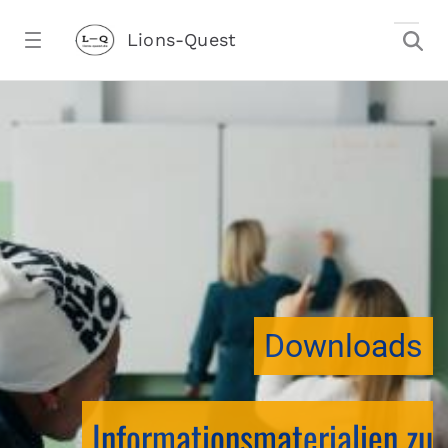
Zum Hauptinhalt springen
Lions-Quest
downloadtest20260213CJ - Lions-Ques
stalter)
Downloads
Informationsmaterialien zu