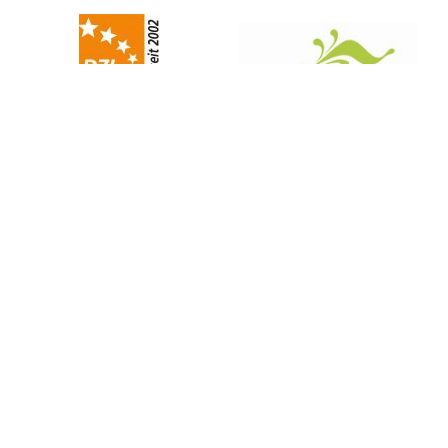
Lions-Quest folgen
Unterstützen auch Sie Lions-Quest
SIE HABEN FRAGEN?
Wir sind gerne für Sie da
KONTAKT
Stiftung der Deutschen Lions
Bleichstraße 3, D-65183 Wiesbaden