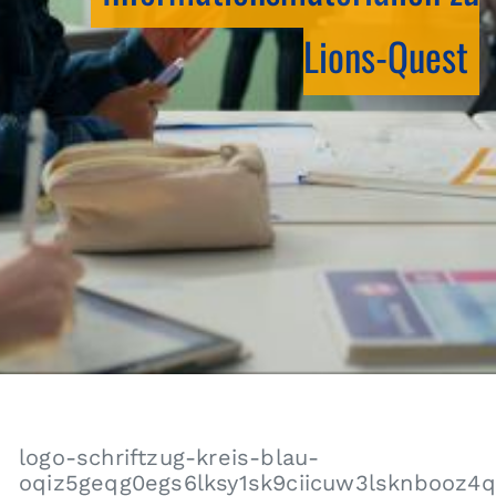
Lions-Quest
logo-schriftzug-kreis-blau-
oqiz5geqg0egs6lksy1sk9ciicuw3lsknbooz4q