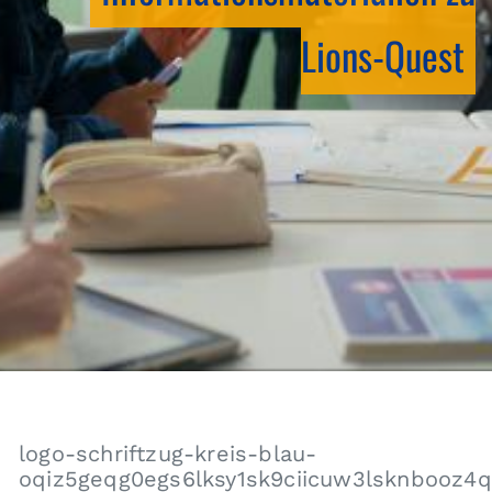
Lions-Quest
logo-schriftzug-kreis-blau-
oqiz5geqg0egs6lksy1sk9ciicuw3lsknbooz4q