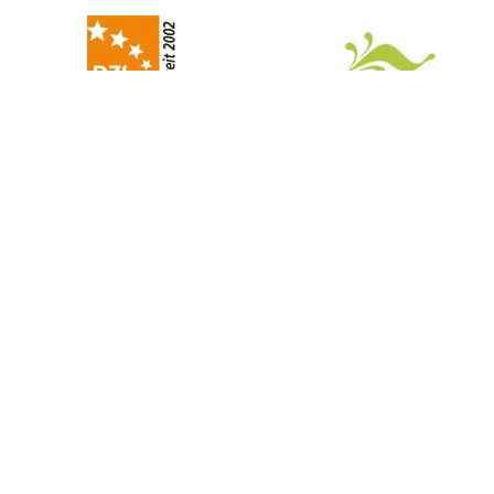
Lions-Quest folgen
Unterstützen auch Sie Lions-Quest
SIE HABEN FRAGEN?
Wir sind gerne für Sie da
KONTAKT
Stiftung der Deutschen Lions
Bleichstraße 3, D-65183 Wiesbaden