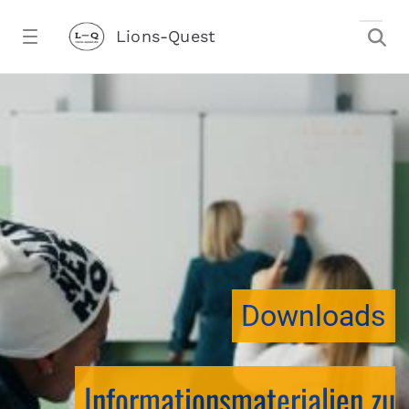
Zum Hauptinhalt springen
Lions-Quest
downloadtest20260213CJ - Lions-Ques
stalter)
Downloads
Informationsmaterialien zu