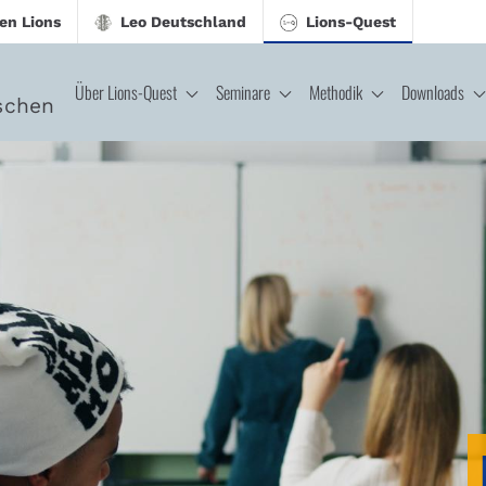
en Lions
Leo Deutschland
Lions-Quest
Über Lions-Quest
Seminare
Methodik
Downloads
schen
CJ - Lions-Quest