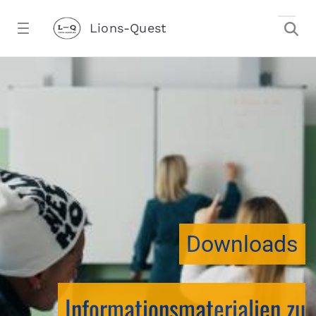
Zum Hauptinhalt springen
Lions-Quest
downloadtest20260213CJ - Lions-Ques
stalter)
Downloads
Informationsmaterialien zu