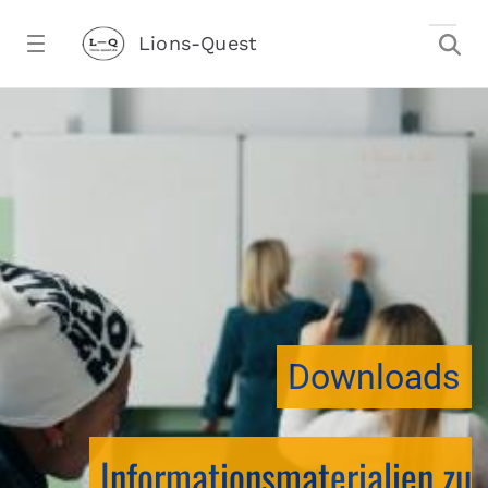
Zum Hauptinhalt springen
Lions-Quest
downloadtest20260213CJ - Lions-Ques
stalter)
Downloads
Informationsmaterialien zu