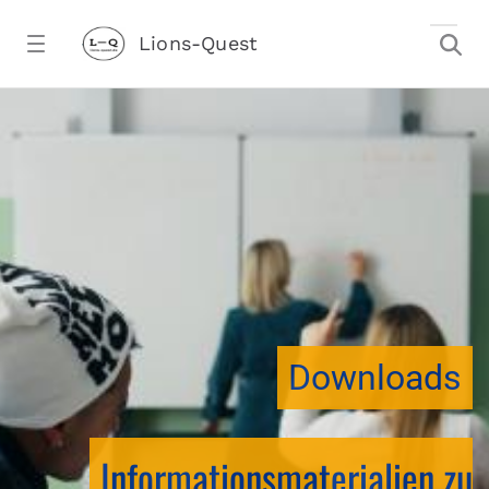
Zum Hauptinhalt springen
Lions-Quest
downloadtest20260213CJ - Lions-Ques
stalter)
Downloads
Informationsmaterialien zu