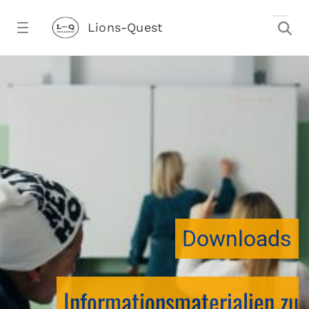
Zum Hauptinhalt springen
Lions-Quest
downloadtest20260213CJ - Lions-Ques
stalter)
Downloads
Informationsmaterialien zu