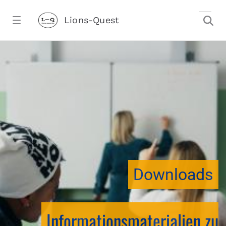
Zum Hauptinhalt springen
Lions-Quest
downloadtest20260213CJ - Lions-Ques
stalter)
Downloads
Informationsmaterialien zu