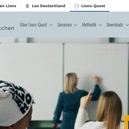
en Lions
Leo Deutschland
Lions-Quest
Über Lions-Quest
Seminare
Methodik
Downloads
schen
CJ - Lions-Quest