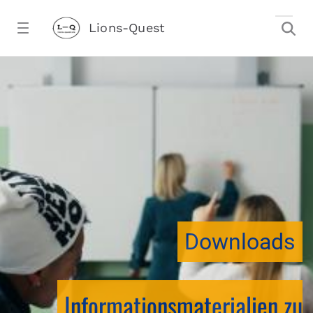
Zum Hauptinhalt springen
Lions-Quest
downloadtest20260213CJ - Lions-Ques
stalter)
Downloads
Informationsmaterialien zu