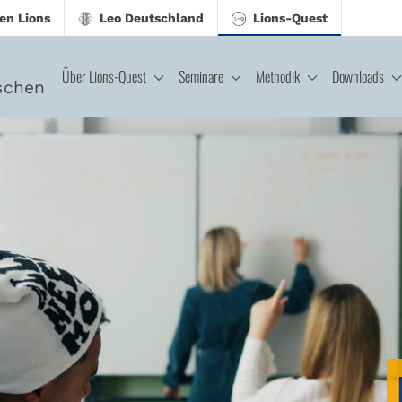
en Lions
Leo Deutschland
Lions-Quest
Über Lions-Quest
Seminare
Methodik
Downloads
schen
CJ - Lions-Quest