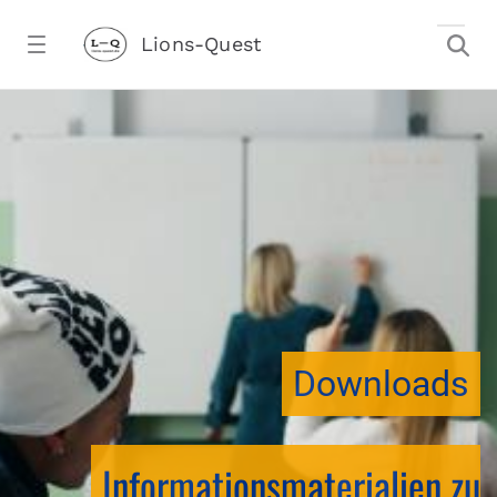
Zum Hauptinhalt springen
Lions-Quest
downloadtest20260213CJ - Lions-Ques
stalter)
Downloads
Informationsmaterialien zu