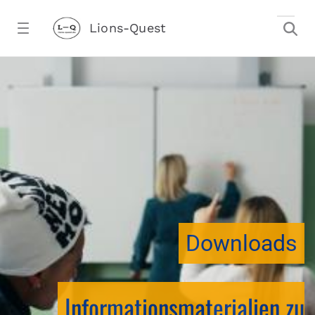
Zum Hauptinhalt springen
Lions-Quest
downloadtest20260213CJ - Lions-Ques
stalter)
Downloads
Informationsmaterialien zu