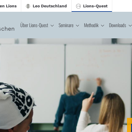
en Lions
Leo Deutschland
Lions-Quest
Über Lions-Quest
Seminare
Methodik
Downloads
schen
CJ - Lions-Quest