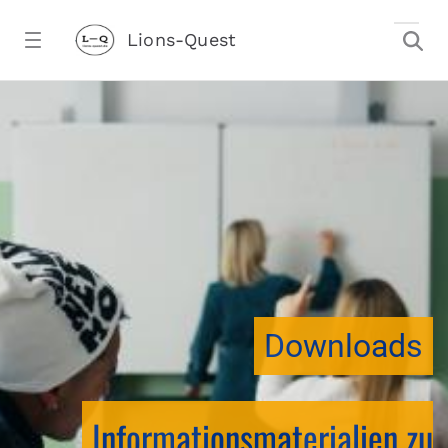
Zum Hauptinhalt springen
Lions-Quest
downloadtest20260213CJ - Lions-Ques
stalter)
Downloads
Informationsmaterialien zu