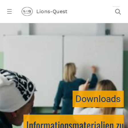
Zum Hauptinhalt springen
Lions-Quest
downloadtest20260213CJ - Lions-Ques
stalter)
Downloads
Informationsmaterialien zu