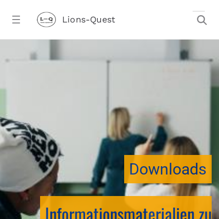
Zum Hauptinhalt springen
Lions-Quest
downloadtest20260213CJ - Lions-Ques
stalter)
Downloads
Informationsmaterialien zu