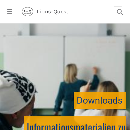
Zum Hauptinhalt springen
Lions-Quest
downloadtest20260213CJ - Lions-Ques
stalter)
Downloads
Informationsmaterialien zu