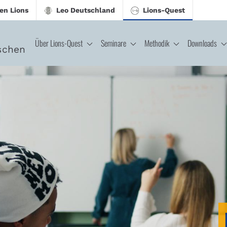
en Lions
Leo Deutschland
Lions-Quest
Über Lions-Quest
Seminare
Methodik
Downloads
schen
CJ - Lions-Quest