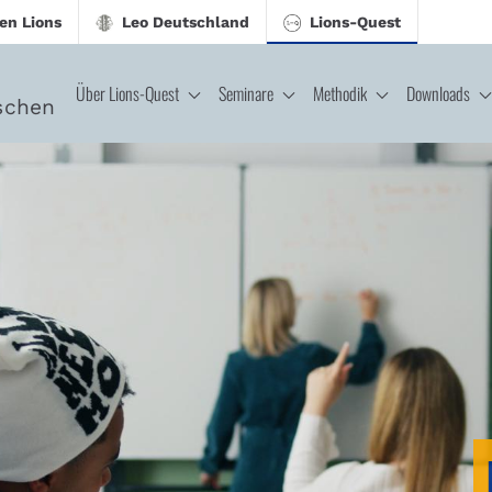
en Lions
Leo Deutschland
Lions-Quest
Über Lions-Quest
Seminare
Methodik
Downloads
schen
CJ - Lions-Quest