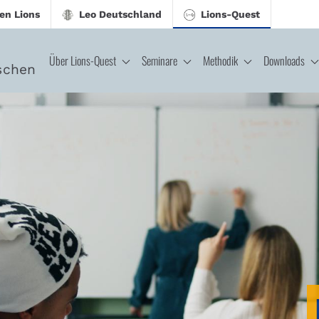
en Lions
Leo Deutschland
Lions-Quest
Über Lions-Quest
Seminare
Methodik
Downloads
schen
CJ - Lions-Quest