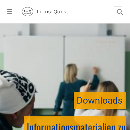
Zum Hauptinhalt springen
Lions-Quest
downloadtest20260213CJ - Lions-Ques
stalter)
Downloads
Informationsmaterialien zu