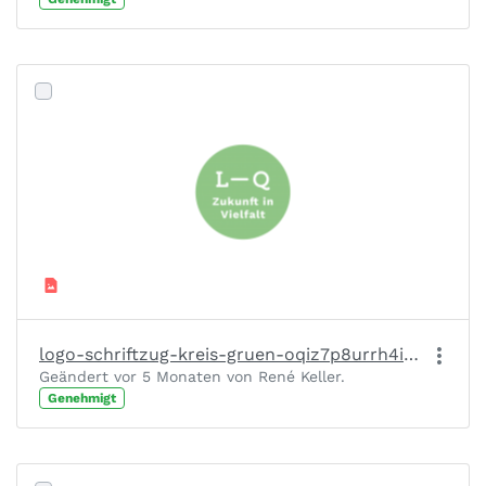
logo-schriftzug-kreis-gruen-oqiz7p8urrh4inc5owzpioy5lhsghkphmfsg8xezfu.png
Geändert vor 5 Monaten von René Keller.
Genehmigt