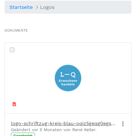
Startseite
Logos
DOKUMENTE
logo-schriftzug-kreis-blau-oqiz5geqg0egs6lksy1sk9ciicuw3lsknbooz4quay.png
Geändert vor 5 Monaten von René Keller.
Genehmigt