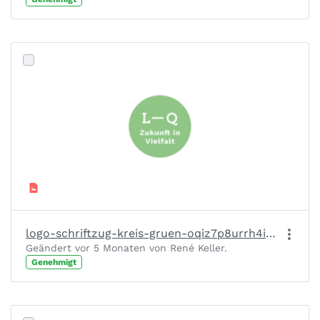
logo-schriftzug-kreis-gruen-oqiz7p8urrh4inc5owzpioy5lhsghkphmfsg8xezfu.png
Geändert vor 5 Monaten von René Keller.
Genehmigt