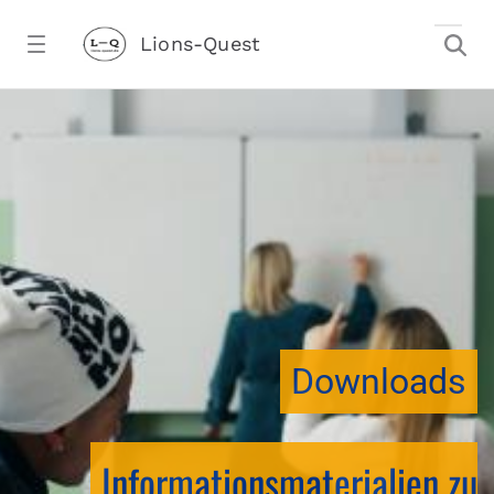
Zum Hauptinhalt springen
Lions-Quest
downloadtest20260213CJ - Lions-Ques
stalter)
Downloads
Informationsmaterialien zu