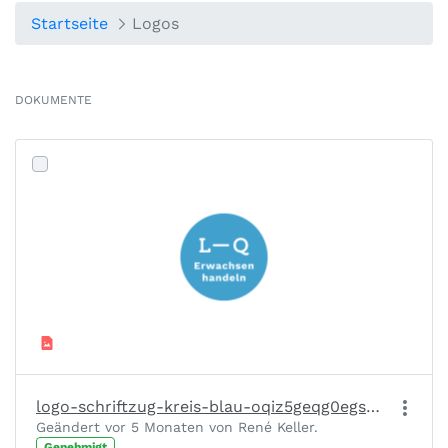
Startseite
Logos
DOKUMENTE
logo-schriftzug-kreis-blau-oqiz5geqg0egs6lksy1sk9ciicuw3lsknbooz4quay.png
Geändert vor 5 Monaten von René Keller.
Genehmigt