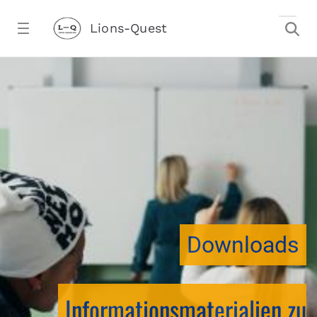
Zum Hauptinhalt springen
Lions-Quest
downloadtest20260213CJ - Lions-Ques
stalter)
Downloads
Informationsmaterialien zu