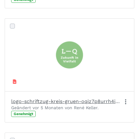
logo-schriftzug-kreis-gruen-oqiz7p8urrh4inc5owzpioy5lhsghkphmfsg8xezfu.png
Geändert vor 5 Monaten von René Keller.
Genehmigt