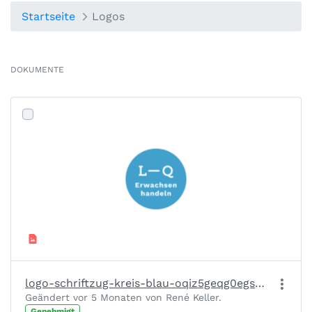
Startseite
Logos
DOKUMENTE
logo-schriftzug-kreis-blau-oqiz5geqg0egs6lksy1sk9ciicuw3lsknbooz4quay.png
Geändert vor 5 Monaten von René Keller.
Genehmigt