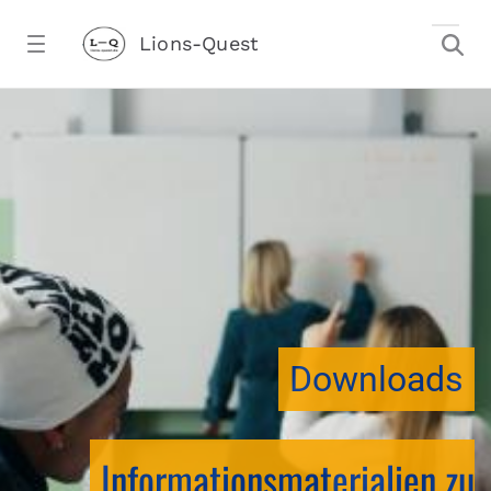
Zum Hauptinhalt springen
Lions-Quest
downloadtest20260213CJ - Lions-Ques
stalter)
Downloads
Informationsmaterialien zu