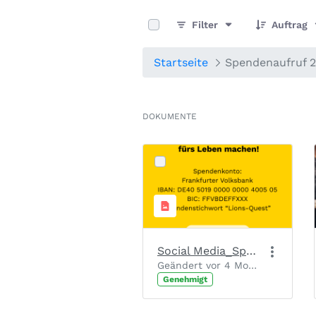
0 von 6 Elemente ausgewählt
Filter
Auftrag
Startseite
Spendenaufruf 
DOKUMENTE
Social Media_Spendenaufruf_Slide 2
Geändert vor 4 Monaten von Chantal Josten.
Genehmigt