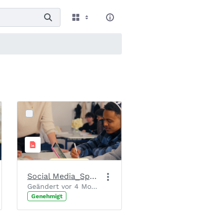
Social Media_Spendenaufruf_Slide 1_Motiv 1
Geändert vor 4 Monaten von Chantal Josten.
Genehmigt