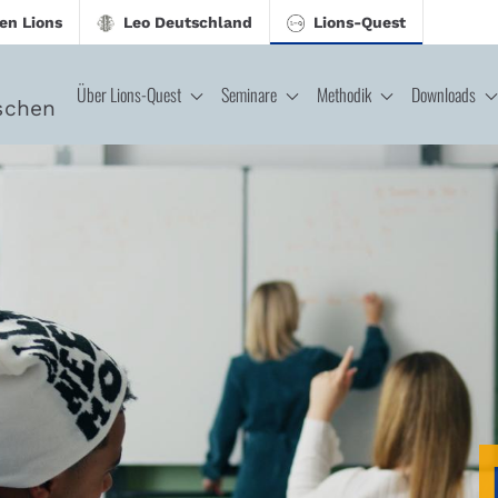
en Lions
Leo Deutschland
Lions-Quest
Über Lions-Quest
Seminare
Methodik
Downloads
schen
CJ - Lions-Quest