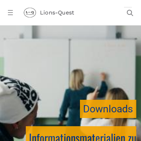
Zum Hauptinhalt springen
Lions-Quest
downloadtest20260213CJ - Lions-Ques
stalter)
Downloads
Informationsmaterialien zu