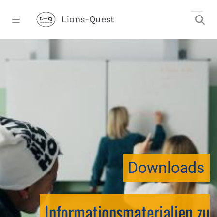
Zum Hauptinhalt springen
Lions-Quest
downloadtest20260213CJ - Lions-Ques
stalter)
Downloads
Informationsmaterialien zu