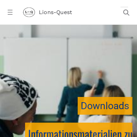
Zum Hauptinhalt springen
Lions-Quest
downloadtest20260213CJ - Lions-Ques
stalter)
Downloads
Informationsmaterialien zu