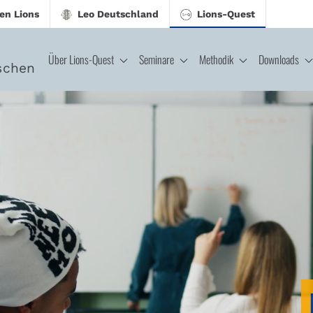
en Lions
Leo Deutschland
Lions-Quest
Über Lions-Quest
Seminare
Methodik
Downloads
schen
CJ - Lions-Quest