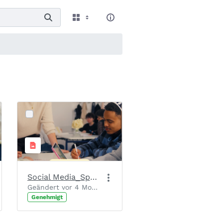
Social Media_Spendenaufruf_Slide 1_Motiv 1
Geändert vor 4 Monaten von Chantal Josten.
Genehmigt