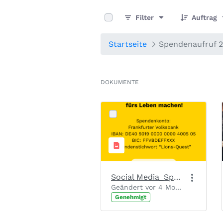
0 von 6 Elemente ausgewählt
Filter
Auftrag
Startseite
Spendenaufruf 
DOKUMENTE
Social Media_Spendenaufruf_Slide 2
Geändert vor 4 Monaten von Chantal Josten.
Genehmigt