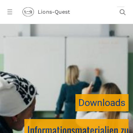
Zum Hauptinhalt springen
Lions-Quest
downloadtest20260213CJ - Lions-Ques
stalter)
Downloads
Informationsmaterialien zu