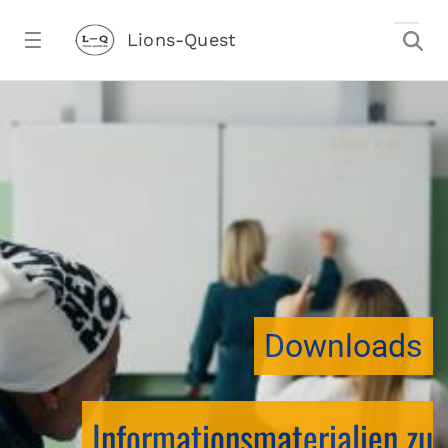
Zum Hauptinhalt springen
Lions-Quest
downloadtest20260213CJ - Lions-Ques
stalter)
Downloads
Informationsmaterialien zu