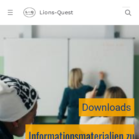
Zum Hauptinhalt springen
Lions-Quest
downloadtest20260213CJ - Lions-Ques
stalter)
Downloads
Informationsmaterialien zu