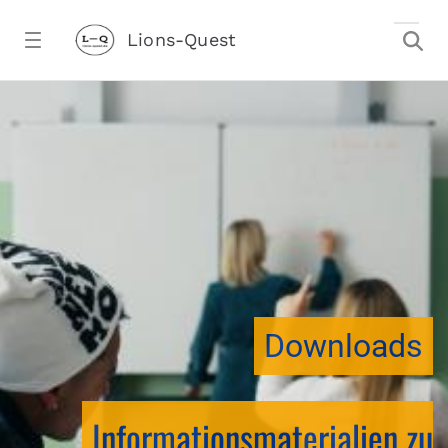
Zum Hauptinhalt springen
Lions-Quest
downloadtest20260213CJ - Lions-Ques
stalter)
Downloads
Informationsmaterialien zu