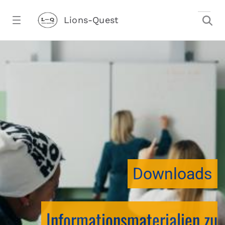
Zum Hauptinhalt springen
Lions-Quest
downloadtest20260213CJ - Lions-Ques
stalter)
Downloads
Informationsmaterialien zu