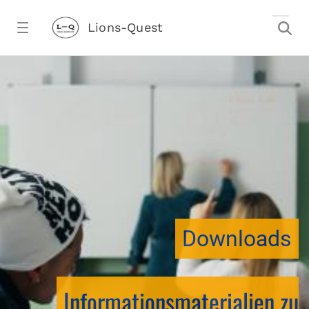
Zum Hauptinhalt springen
Lions-Quest
downloadtest20260213CJ - Lions-Ques
stalter)
Downloads
Informationsmaterialien zu