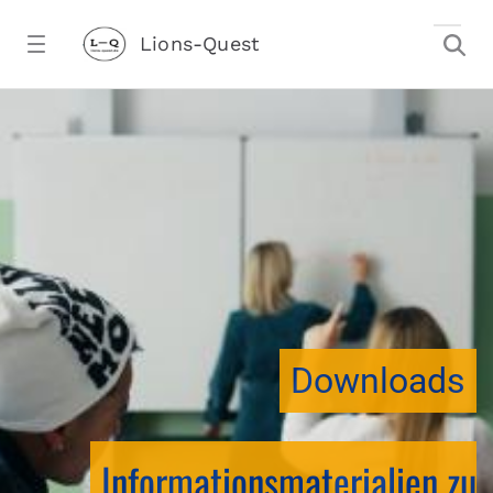
Zum Hauptinhalt springen
Lions-Quest
downloadtest20260213CJ - Lions-Ques
stalter)
Downloads
Informationsmaterialien zu