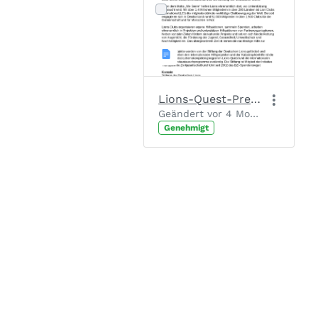
Lions-Quest-Pressetext
Geändert vor 4 Monaten von Chantal Josten.
Genehmigt