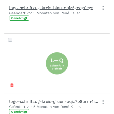
logo-schriftzug-kreis-blau-oqiz5geqg0egs6lksy1sk9ciicuw3lsknbooz4quay.png
Geändert vor 5 Monaten von René Keller.
Genehmigt
logo-schriftzug-kreis-gruen-oqiz7p8urrh4inc5owzpioy5lhsghkphmfsg8xezfu.png
Geändert vor 5 Monaten von René Keller.
Genehmigt